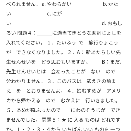
べられません。 a. やわらかい b. かた
い c. にが
い d. おもし
ろい 問題４：＿＿＿に適当てきとうな助詞じょしを
入れてください。 １．たいふう で 旅行りょこう
が できなくなりました。 ２．A： 新あたらしい先
生せんせいを どう思おもいますか。 B：まだ、
先生せんせいとは 会あったことが ない ので
分わかりません。 ３．このバスは 駅えきの前ま
え を とおりませんよ。 ４．娘むすめが アメリ
カから帰かえる ので むかえに 行いきました。
５．あめが降ふったので にわのそうじが でき
ませんでした。 問題５：★ に 入る ものは どれです
か。１・２・３・４から いちばん いい ものを 一つ