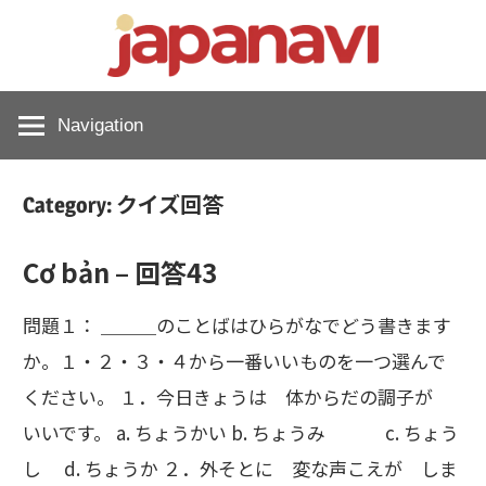
Skip
japan
to
content
教
Navigation
材
クイズ回答
Category:
サ
Cơ bản – 回答43
問題１： ＿＿＿のことばはひらがなでどう書きます
イ
か。１・２・３・４から一番いいものを一つ選んで
ください。 １．今日きょうは 体からだの調子が
ト
いいです。 a. ちょうかい b. ちょうみ c. ちょう
し d. ちょうか ２．外そとに 変な声こえが しま