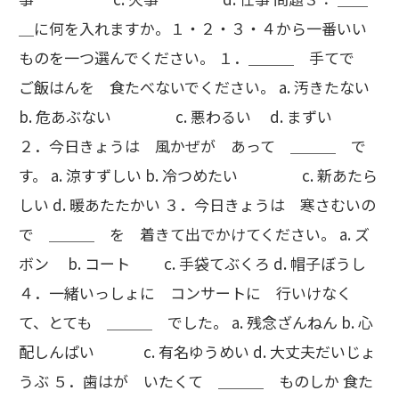
＿に何を入れますか。１・２・３・４から一番いい
ものを一つ選んでください。 １．＿＿＿ 手てで
ご飯はんを 食たべないでください。 a. 汚きたない
b. 危あぶない c. 悪わるい d. まずい
２．今日きょうは 風かぜが あって ＿＿＿ で
す。 a. 涼すずしい b. 冷つめたい c. 新あたら
しい d. 暖あたたかい ３．今日きょうは 寒さむいの
で ＿＿＿ を 着きて出でかけてください。 a. ズ
ボン b. コート c. 手袋てぶくろ d. 帽子ぼうし
４．一緒いっしょに コンサートに 行いけなく
て、とても ＿＿＿ でした。 a. 残念ざんねん b. 心
配しんぱい c. 有名ゆうめい d. 大丈夫だいじょ
うぶ ５．歯はが いたくて ＿＿＿ ものしか 食た