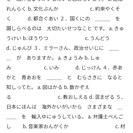
れんらく b. 文化ぶんか c. 約束やくそ
く d. 都合ぐあい ２．国くにの ＿＿＿ を
調しらべるのは 大切たいせつなこと です。 a. きゅ
うけい b. ほうりつ c. うんどう
d. じゅんび ３．ミラーさん、政治せいじに ＿＿
＿ が ありますか。 a. きょうみ b. しゅ
み c. いみ d. じっけん ４．赤あ
かと 青あおを ＿＿＿ と むらさきに なると
知しってた。 a. 図はかる b. 数かぞえ
る c. 教おしえる d. 混まぜる ５．
日本にほんは 海外かいがいから さまざまな ＿
＿＿ を 輸入ゆにゅうしている。 a. 弁護士べんご
し b. 音楽家おんがくか c. 材