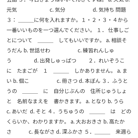
元気 c. 気分 d. 気持ち 問題
３： ＿＿＿に何を入れますか。１・２・３・４から
一番いいものを一つ選んでください。 １． 仕事しご
とについて ＿＿＿ してもいいですか。 a. 相談そ
うだん b. 世話せわ c. 練習れんしゅ
う d. 出発しゅっぱつ ２．れいぞうこ
に たまごが １ ＿＿＿ しかありません。 a. ま
い b. 個こ c. 冊さつ d. 本ぼん ３．ふうと
うの ＿＿＿ に 自分じぶんの 住所じゅうしょ
と 名前なまえを 書かきます。 a. となり b. うら
c. あいだ d. そと ４．うちゅうの ＿＿＿ は どの
くらいか、わかりますか。 a. 大おおきさ b. 高たか
さ c. 長ながさ d. 深ふかさ ５．＿＿＿ 来週ら