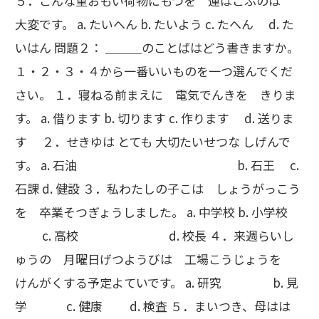
５．こんな重おもい荷物にもつを 運はこぶのは
大変です。 a. たいへん b. たいよう c. たへん d. た
いはん 問題２： ＿＿＿のことばはどう書きますか。
１・２・３・４から一番いいものを一つ選んでくだ
さい。 １．寝ねる前まえに 電気でんきを きりま
す。 a. 借ります b. 切ります c. 作ります d. 送りま
す ２．せきゆは とても 大切たいせつな しげんで
す。 a. 石油 b. 石王 c.
石課 d. 健設 ３．私わたしの子こは しょうがっこう
を 卒業そつぎょうしました。 a. 中学校 b. 小学校
c. 高校 d. 校長 ４．来週らいし
ゅうの 月曜日げつようびは 工場こうじょうを
けんがくする予定よていです。 a. 研究 b. 見
学 c. 健康 d. 検査 ５．まいつき、母はは