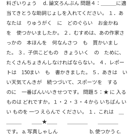
料ざいりょう d. 論文ろんぶん 問題４：＿＿＿に適
当てきとうな助詞じょしを入れてください。 １．あ
なたは りゅうがく に どのぐらい お金かね
を 使つかいましたか。 ２．むすめは、あの作家さ
っかの 本ほんを 何なんさつ も 買かいまし
た。 ３．子供こどもの きょういく の ために、
たくさんちょきんしなければならない。 ４．レポー
トは 150まい も 書かきました。 ５．あきは い
い天気てんきが 続つづいて、スポーツを する
のに 一番ばんいいきせつです。 問題５：★ に 入る
ものは どれですか。１・２・３・４から いちばん い
い ものを 一つ えらんで ください。 １．これは ＿
＿＿＿ ＿＿★＿＿ ＿＿＿＿ ＿＿＿＿
です。 a. 写真しゃしん b. 使つかう c.