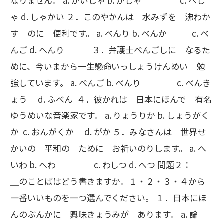
なりません。 a. かいしゃ b. かしゃ c. へし
ゃ d. しゃかい ２．このやかんは 水みずを 沸わか
す のに 便利です。 a. べんり b. べんか c. べ
んご d. へんり ３．弁護士べんごしに なるた
めに、今いまから一生懸命いっしょうけんめい 勉
強しています。 a. べんご b. べんり c. べんき
ょう d. ふべん ４．彼かれは 日本にほんで 有名
ゆうめいな音楽家です。 a. りょうりか b. しょうがく
か c. おんがくか d. がか ５．みなさんは 世界せ
かいの 平和の ために お祈いのりします。 a. へ
いわ b. へわ c. わしつ d. へつ 問題２： ＿＿
＿のことばはどう書きますか。１・２・３・４から
一番いいものを一つ選んでください。 １．日本にほ
んのぶんかに 興味きょうみが あります。 a. 論