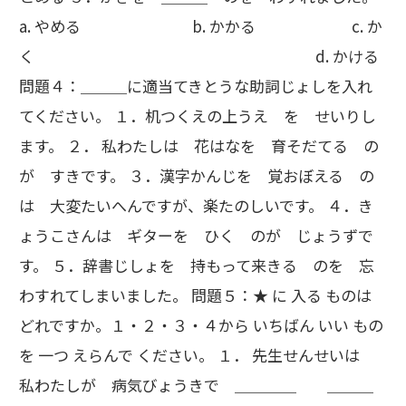
a. やめる b. かかる c. か
く d. かける
問題４：＿＿＿に適当てきとうな助詞じょしを入れ
てください。 １．机つくえの上うえ を せいりし
ます。 ２． 私わたしは 花はなを 育そだてる の
が すきです。 ３．漢字かんじを 覚おぼえる の
は 大変たいへんですが、楽たのしいです。 ４．き
ょうこさんは ギターを ひく のが じょうずで
す。 ５．辞書じしょを 持もって来きる のを 忘
わすれてしまいました。 問題５：★ に 入る ものは
どれですか。１・２・３・４から いちばん いい もの
を 一つ えらんで ください。 １． 先生せんせいは
私わたしが 病気びょうきで ＿＿＿＿ ＿＿＿