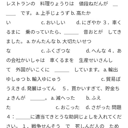
レストランの 料理りょうりは 値段ねだんが ＿
＿＿ です。 a. 上手じょうず b. 高たか
い c. おいしい d. にぎやか ３．車く
るまに 乗のっていたら、＿＿＿ 音おとが してき
ました。 a. かんたんな b. 大切たいせつ
な c. ふくざつな d. へんな ４．あ
の会社かいしゃは 車くるまを 生産せいさんし
て 外国がいこくに ＿＿＿ しています。 a. 輸出
ゆしゅつ b. 輸入ゆにゅう c. 貿易ぼ
うえき d. 発展はってん ５．買かいすぎて、貯金ち
ょきんが ＿＿＿。 a. 減へった b. ふえ
た c. おこった d. さがった 問題
４：＿＿＿に適当てきとうな助詞じょしを入れてくだ
さい。 １．戦争せんそう で 死しんだ人の ため