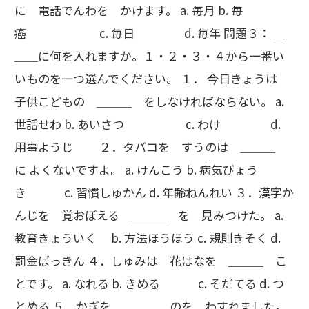
に 電話でんわを かけます。 a. 毎月 b. 毎
癌 c. 毎日 d. 毎年 問題３： ＿
＿＿に何を入れますか。１・２・３・４から一番い
いものを一つ選んでください。 １． 今日きょうは
子供こどもの ＿＿＿ をしなければならない。 a.
世話せわ b. あいさつ c. わけ d.
用事ようじ ２．タバコを すうのは ＿＿＿
に よくないですよ。 a. けんこう b. 病気びょう
き c. 習慣しゅかん d. 年齢ねんれい ３．漢字か
んじを 覚おぼえる ＿＿＿ を 見みつけた。 a.
教育きょういく b. 方法ほうほう c. 規則きそく d.
罰金ばっきん ４．しゅみは 花はなを ＿＿＿ こ
とです。 a. なれる b. きめる c. そだてる d. つ
とめる ５．かぎを ＿＿＿ のを わすれました。