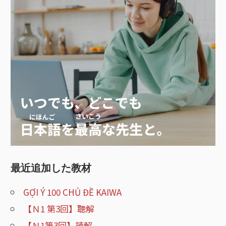
最近追加した教材
GỢI Ý 100 CHỦ ĐỀ KAIWA
【Ｎ1 第3回】聴解
【Ｎ1第3回】読解