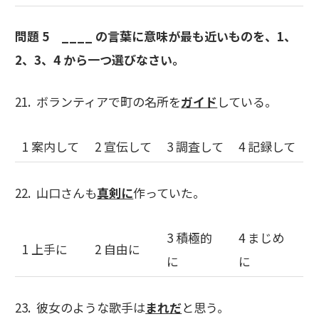
問題 5 ____ の言葉に意味が最も近いものを、1、
2、3、4 から一つ選びなさい。
21. ボランティアで町の名所を
ガイド
している。
1 案内して
2 宣伝して
3 調査して
4 記録して
22. 山口さんも
真剣に
作っていた。
3 積極的
4 まじめ
1 上手に
2 自由に
に
に
23. 彼女のような歌手は
まれだ
と思う。