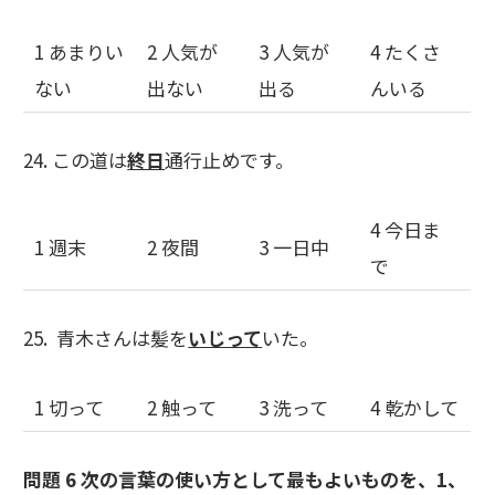
1 あまりい
2 人気が
3 人気が
4 たくさ
ない
出ない
出る
んいる
24. この道は
終日
通行止めです。
4 今日ま
1 週末
2 夜間
3 一日中
で
25. 青木さんは髪を
いじって
いた。
1 切って
2 触って
3 洗って
4 乾かして
問題 6 次の言葉の使い方として最もよいものを、1、