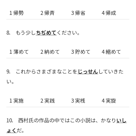
1 帰勢
2 帰斉
3 帰省
4 帰成
8. もう少し
ちぢめて
ください。
1 薄めて
2 納めて
3 貯めて
4 縮めて
9. これからさまざまなことを
じっせん
していきた
い。
1 実施
2 実践
3 実桟
4 実旋
10. 西村氏の作品の中ではこの小説は、かなり
いし
ょく
だ。