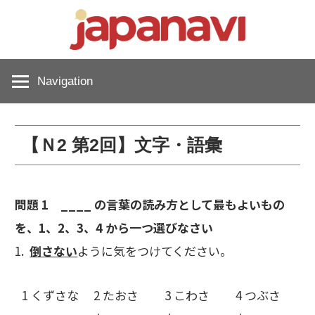
Skip
japan
to
content
教
Navigation
材
【Ｎ2 第2回】文字・語彙
サ
問題 1 ____ の言葉の読み方として最もよいもの
イ
を、1、2、3、4 から一つ選びなさい
1.
倒さない
ように気をつけてください。
ト
1 くずさな
2 たおさ
3 こわさ
4 つぶさ