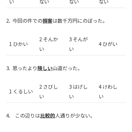
い
ない
ない
ない
2. 今回の件での
損害
は数千万円にのぼった。
2 そんか
3 そんが
1 ひかい
4 ひがい
い
い
3. 思ったより
険しい
山道だった。
2 さびし
3 はげし
4 けわし
1 くるしい
い
い
い
4. この辺りは
比較的
人通りが少ない。