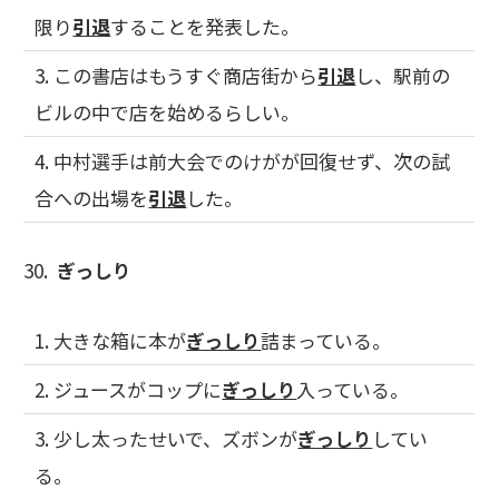
限り
引退
することを発表した。
3. この書店はもうすぐ商店街から
引退
し、駅前の
ビルの中で店を始めるらしい。
4. 中村選手は前大会でのけがが回復せず、次の試
合への出場を
引退
した。
30.
ぎっしり
1. 大きな箱に本が
ぎっしり
詰まっている。
2. ジュースがコップに
ぎっしり
入っている。
3. 少し太ったせいで、ズボンが
ぎっしり
してい
る。