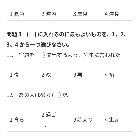
1 異色
2 違色
3 異食
4 違食
問題 3 ( ) に入れるのに最もよいものを、1、2、
3、4 から一つ選びなさい。
11. 宿題を ( ) 提出するよう、先生に言われた。
1 復
2 改
3 再
4 補
12. あの人は都会 ( ) だ。
2 過ご
1 育ち
3 始まり
4 生き
し