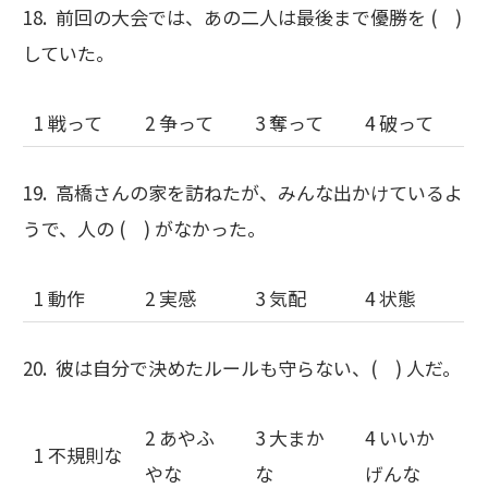
18. 前回の大会では、あの二人は最後まで優勝を ( )
していた。
1 戦って
2 争って
3 奪って
4 破って
19. 高橋さんの家を訪ねたが、みんな出かけているよ
うで、人の ( ) がなかった。
1 動作
2 実感
3 気配
4 状態
20. 彼は自分で決めたルールも守らない、( ) 人だ。
2 あやふ
3 大まか
4 いいか
1 不規則な
やな
な
げんな