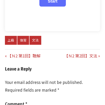
上級
復習
文法
Post
Previous
Next
【Ｎ2 第1回】聴解
【Ｎ2 第2回】文法
navigation
Post:
Post:
Leave a Reply
Your email address will not be published.
Required fields are marked
*
Comment
*