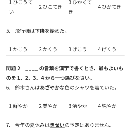
1 ひこうて
3 ひかくて
2 ひこてき
4 ひかてき
い
き
5. 飛行機は
下降
を始めた。
1 かこう
2 かくう
3 げこう
4 げくう
問題 2 ____ の言葉を漢字で書くとき、最もよいも
のを 1、2、3、4 から一つ選びなさい。
6. 鈴木さんは
あざやか
な色のシャツを着ていた。
1 鮮やか
2 美やか
3 清やか
4 純やか
7. 今年の夏休みは
きせい
の予定はありません。