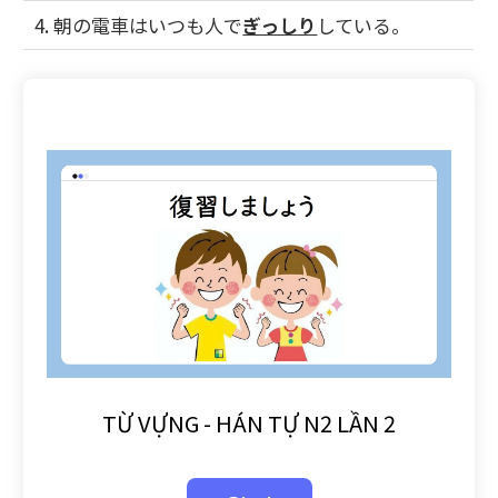
4. 朝の電車はいつも人で
ぎっしり
している。
TỪ VỰNG - HÁN TỰ N2 LẦN 2