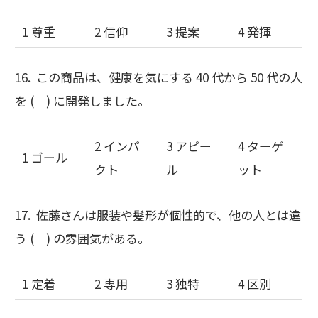
1 尊重
2 信仰
3 提案
4 発揮
16. この商品は、健康を気にする 40 代から 50 代の人
を ( ) に開発しました。
2 インパ
3 アピー
4 ターゲ
1 ゴール
クト
ル
ット
17. 佐藤さんは服装や髪形が個性的で、他の人とは違
う ( ) の雰囲気がある。
1 定着
2 専用
3 独特
4 区別