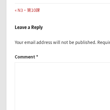
Post
Previous
N3・第10課
Post:
navigation
Leave a Reply
Your email address will not be published.
Requir
Comment
*