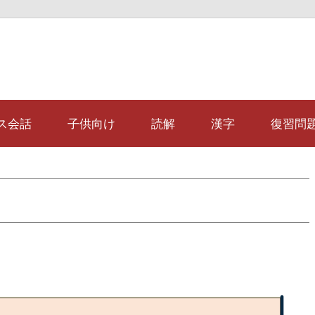
avi
ス会話
子供向け
読解
漢字
復習問