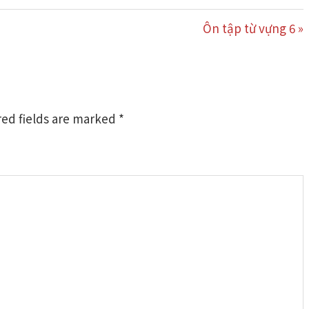
Next
Ôn tập từ vựng 6
Post:
ed fields are marked
*