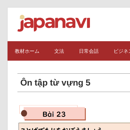
Skip
japan
to
content
教
教材ホーム
文法
日常会話
ビジネ
材
Ôn tập từ vựng 5
サ
イ